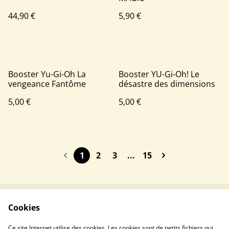
44,90 €
5,90 €
Booster Yu-Gi-Oh La
Booster YU-Gi-Oh! Le
vengeance Fantôme
désastre des dimensions
5,00 €
5,00 €
1
2
3
...
15
Cookies
Contactez-nous
Conditions
Politique de
Politique de cookies
Ce site Internet utilise des cookies. Les cookies sont de petits fichiers qui