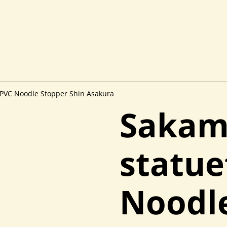
 PVC Noodle Stopper Shin Asakura
Sakam
statue
Noodl