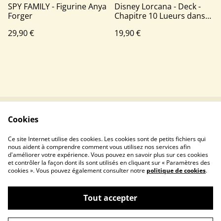
SPY FAMILY - Figurine Anya
Disney Lorcana - Deck -
Forger
Chapitre 10 Lueurs dans
les profondeurs : Simba &
29,90 €
19,90 €
Mégara
Cookies
Contactez-nous
Conditions
Politique de
Politique de cookies
Ce site Internet utilise des cookies. Les cookies sont de petits fichiers qui
confidentialité
nous aident à comprendre comment vous utilisez nos services afin
d'améliorer votre expérience. Vous pouvez en savoir plus sur ces cookies
et contrôler la façon dont ils sont utilisés en cliquant sur « Paramètres des
cookies ». Vous pouvez également consulter notre
politique de cookies
.
Tout accepter
©
2026
Ladeckboxfr